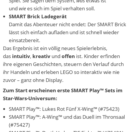
Spiel. Sie sagen dem System,
was
etwas ist
und
wie
es sich im Spiel verhalten soll.
SMART Brick Ladegerät
Damit das Abenteuer nicht endet: Der SMART Brick
lässt sich einfach aufladen und ist schnell wieder
einsatzbereit.
Das Ergebnis ist ein völlig neues Spielerlebnis,
das
intuitiv
,
kreativ
und
offen
ist. Kinder erfinden
ihre eigenen Geschichten, steuern den Verlauf durch
ihr Handeln und erleben LEGO so interaktiv wie nie
zuvor – ganz ohne Display.
Zum Start erscheinen erste SMART Play™ Sets im
Star-Wars-Universum:
SMART Play™: Lukes Rot Fünf X-Wing™ (#75423)
SMART Play™: A-Wing™ und das Duell im Thronsaal
(#75427)