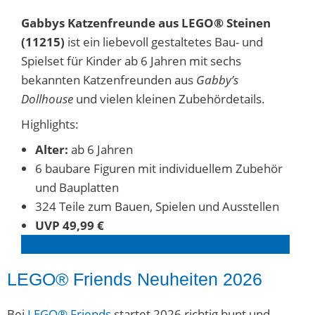
Gabbys Katzenfreunde aus LEGO® Steinen
(11215)
ist ein liebevoll gestaltetes Bau- und
Spielset für Kinder ab 6 Jahren mit sechs
bekannten Katzenfreunden aus
Gabby’s
Dollhouse
und vielen kleinen Zubehördetails.
Highlights:
Alter:
ab 6 Jahren
6 baubare Figuren mit individuellem Zubehör
und Bauplatten
324 Teile zum Bauen, Spielen und Ausstellen
UVP 49,99 €
LEGO® G
abbys Dollhouse
Set 112
15
entdecken
LEGO® Friends Neuheiten 2026
Bei
LEGO® Friends
startet 2026 richtig bunt und