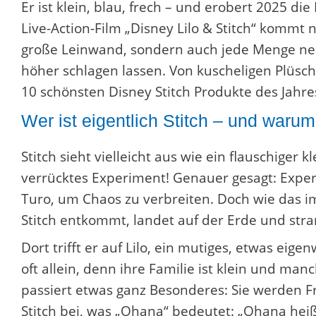
Er ist klein, blau, frech – und erobert 2025 d
Live-Action-Film „Disney Lilo & Stitch“ kommt n
große Leinwand, sondern auch jede Menge neu
höher schlagen lassen. Von kuscheligen Plüschti
10 schönsten Disney Stitch Produkte des Jahre
Wer ist eigentlich Stitch – und warum
Stitch sieht vielleicht aus wie ein flauschiger kl
verrücktes Experiment! Genauer gesagt: Expe
Turo, um Chaos zu verbreiten. Doch wie das im
Stitch entkommt, landet auf der Erde und str
Dort trifft er auf Lilo, ein mutiges, etwas eig
oft allein, denn ihre Familie ist klein und ma
passiert etwas ganz Besonderes: Sie werden Fr
Stitch bei, was „Ohana“ bedeutet: „Ohana heiß