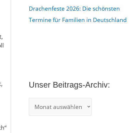
h
Drachenfeste 2026: Die schönsten
i
Termine für Familien in Deutschland
v
t,
:
ll
,
Unser Beitrags-Archiv:
ch“