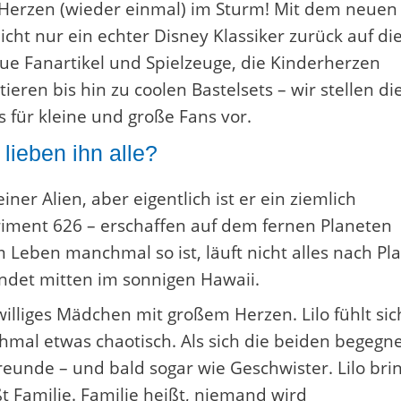
ie Herzen (wieder einmal) im Sturm! Mit dem neuen
icht nur ein echter Disney Klassiker zurück auf di
e Fanartikel und Spielzeuge, die Kinderherzen
eren bis hin zu coolen Bastelsets – wir stellen di
s für kleine und große Fans vor.
 lieben ihn alle?
einer Alien, aber eigentlich ist er ein ziemlich
riment 626 – erschaffen auf dem fernen Planeten
 Leben manchmal so ist, läuft nicht alles nach Pla
andet mitten im sonnigen Hawaii.
enwilliges Mädchen mit großem Herzen. Lilo fühlt sic
nchmal etwas chaotisch. Als sich die beiden begegn
eunde – und bald sogar wie Geschwister. Lilo bri
t Familie. Familie heißt, niemand wird