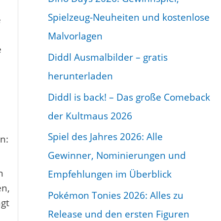
B
Spielzeug-Neuheiten und kostenlose
e
e
Malvorlagen
i
e
Diddl Ausmalbilder – gratis
t
herunterladen
r
Diddl is back! – Das große Comeback
a
der Kultmaus 2026
g
Spiel des Jahres 2026: Alle
s
n:
Gewinner, Nominierungen und
-
h
Empfehlungen im Überblick
A
en,
r
Pokémon Tonies 2026: Alles zu
ngt
c
Release und den ersten Figuren