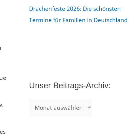
h
Drachenfeste 2026: Die schönsten
i
Termine für Familien in Deutschland
v
:
n
eue
Unser Beitrags-Archiv:
w.
 es