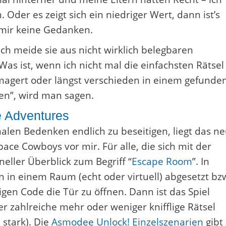
 Oder es zeigt sich ein niedriger Wert, dann ist’s
 mir keine Gedanken.
Ich meide sie aus nicht wirklich belegbaren
Was ist, wenn ich nicht mal die einfachsten Rätsel
magert oder längst verschieden in einem gefunde
n”, wird man sagen.
e Adventures
onalen Bedenken endlich zu beseitigen, liegt das n
ace Cowboys vor mir. Für alle, die sich mit der
neller Überblick zum Begriff “
Escape Room
”. In
 in einem Raum (echt oder virtuell) abgesetzt bz
igen Code die Tür zu öffnen. Dann ist das Spiel
 zahlreiche mehr oder weniger knifflige Rätsel
 stark). Die
Asmodee Unlock! Einzelszenarien
gibt