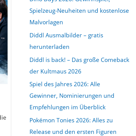
B
Spielzeug-Neuheiten und kostenlose
e
Malvorlagen
i
Diddl Ausmalbilder – gratis
t
herunterladen
r
Diddl is back! – Das große Comeback
a
der Kultmaus 2026
g
Spiel des Jahres 2026: Alle
s
Gewinner, Nominierungen und
-
Empfehlungen im Überblick
A
die
r
Pokémon Tonies 2026: Alles zu
c
Release und den ersten Figuren