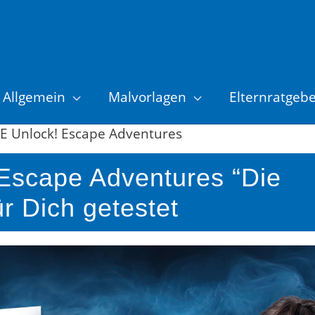
Allgemein
Malvorlagen
Elternratgeb
 Unlock! Escape Adventures
scape Adventures “Die
ür Dich getestet