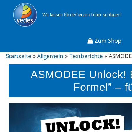
Zum
Inhalt
Wir lassen Kinderherzen höher schlagen!
springen
Zum Shop
Startseite
Allgemein
Testberichte
ASMODEE
Post
navigation
ASMODEE Unlock! E
Formel” – f