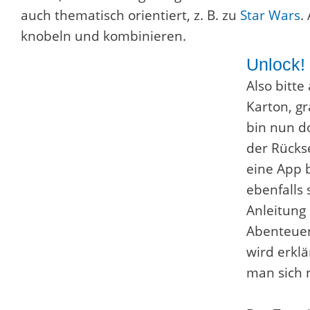
auch thematisch orientiert, z. B. zu
Star Wars
.
knobeln und kombinieren.
Unlock!
Also bitte
Karton, gr
bin nun do
der Rückse
eine App b
ebenfalls 
Anleitung e
Abenteuer
wird erklä
man sich n