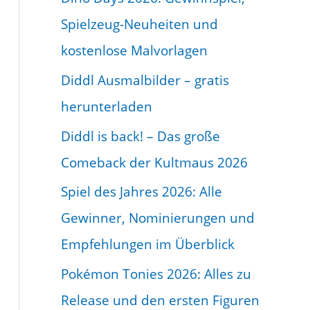
B
Spielzeug-Neuheiten und
e
kostenlose Malvorlagen
i
Diddl Ausmalbilder – gratis
t
herunterladen
r
Diddl is back! – Das große
a
Comeback der Kultmaus 2026
g
Spiel des Jahres 2026: Alle
s
Gewinner, Nominierungen und
-
Empfehlungen im Überblick
A
r
Pokémon Tonies 2026: Alles zu
c
Release und den ersten Figuren