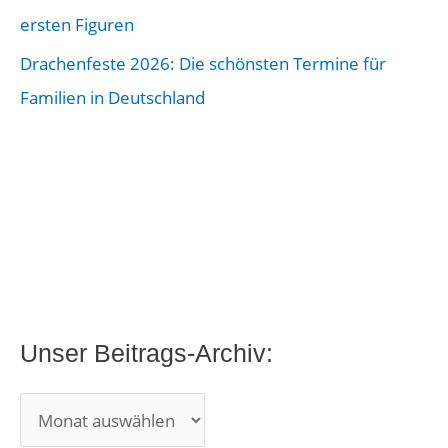
-
ersten Figuren
A
Drachenfeste 2026: Die schönsten Termine für
r
Familien in Deutschland
c
h
i
v
:
Unser Beitrags-Archiv: