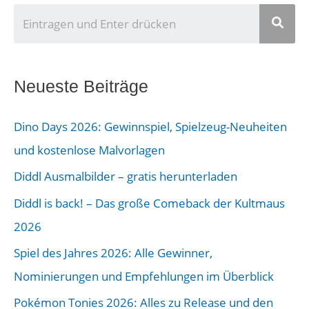
U
n
s
e
Neueste Beiträge
r
Dino Days 2026: Gewinnspiel, Spielzeug-Neuheiten
B
und kostenlose Malvorlagen
e
Diddl Ausmalbilder – gratis herunterladen
i
Diddl is back! – Das große Comeback der Kultmaus
t
2026
r
a
Spiel des Jahres 2026: Alle Gewinner,
g
Nominierungen und Empfehlungen im Überblick
s
Pokémon Tonies 2026: Alles zu Release und den