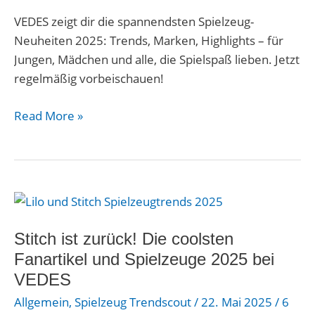
jedes
Alter
VEDES zeigt dir die spannendsten Spielzeug-
Neuheiten 2025: Trends, Marken, Highlights – für
Jungen, Mädchen und alle, die Spielspaß lieben. Jetzt
regelmäßig vorbeischauen!
Read More »
Stitch
ist
zurück!
Stitch ist zurück! Die coolsten
Die
Fanartikel und Spielzeuge 2025 bei
coolsten
VEDES
Fanartikel
Allgemein
,
Spielzeug Trendscout
/
22. Mai 2025
/
6
und