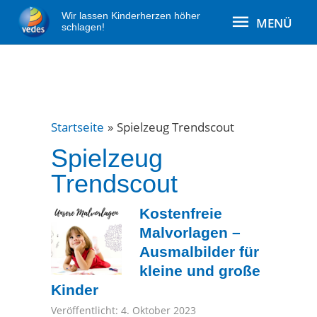
Zum
MENÜ
Wir lassen Kinderherzen höher
MENÜ
Inhalt
schlagen!
springen
Startseite
Spielzeug Trendscout
Spielzeug
Trendscout
Kostenfreie
Malvorlagen –
Ausmalbilder für
kleine und große
Kinder
Veröffentlicht: 4. Oktober 2023