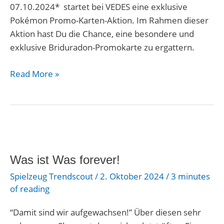
07.10.2024* startet bei VEDES eine exklusive
Pokémon Promo-Karten-Aktion. Im Rahmen dieser
Aktion hast Du die Chance, eine besondere und
exklusive Briduradon-Promokarte zu ergattern.
Read More »
Was
ist
Was ist Was forever!
Was
forever!
Spielzeug Trendscout
/
2. Oktober 2024
/
3 minutes
of reading
“Damit sind wir aufgewachsen!” Über diesen sehr