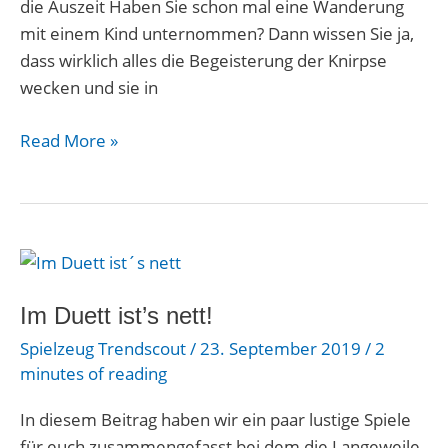
die Auszeit Haben Sie schon mal eine Wanderung
mit einem Kind unternommen? Dann wissen Sie ja,
dass wirklich alles die Begeisterung der Knirpse
wecken und sie in
Read More »
Im
Duett
ist’s
Im Duett ist’s nett!
nett!
Spielzeug Trendscout
/
23. September 2019
/
2
minutes of reading
In diesem Beitrag haben wir ein paar lustige Spiele
für euch zusammengefasst bei dem die Langeweile