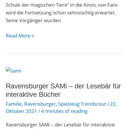
Schule der magischen Tiere” in die Kinos, von Fans
wird die Fortsetzung schon sehnsüchtig erwartet.
Seine Vorgänger wurden
Read More »
Ravensburger
SAMi
–
Ravensburger SAMi – der Lesebär für
der
interaktive Bücher
Lesebär
Familie
,
Ravensburger
,
Spielzeug Trendscout
/
22.
für
Oktober 2021
/
4 minutes of reading
interaktive
Bücher
Ravensburger SAMi – der Lesebär für interaktive