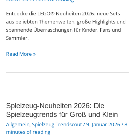
Play™
&
Entdecke die LEGO® Neuheiten 2026: neue Sets
Pokémon
aus beliebten Themenwelten, große Highlights und
spannende Überraschungen für Kinder, Fans und
Sammler.
Read More »
Spielzeug-
Neuheiten
Spielzeug-Neuheiten 2026: Die
2026:
Die
Spielzeugtrends für Groß und Klein
Spielzeugtrends
Allgemein
,
Spielzeug Trendscout
/
9. Januar 2026
/
8
für
minutes of reading