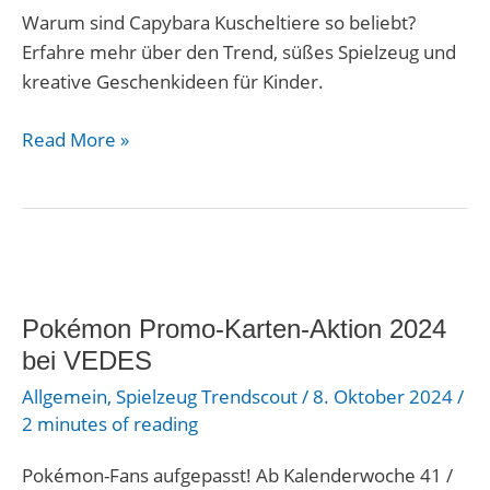
2025
Warum sind Capybara Kuscheltiere so beliebt?
Erfahre mehr über den Trend, süßes Spielzeug und
kreative Geschenkideen für Kinder.
Read More »
Pokémon
Promo-
Pokémon Promo-Karten-Aktion 2024
Karten-
Aktion
bei VEDES
2024
Allgemein
,
Spielzeug Trendscout
/
8. Oktober 2024
/
bei
2 minutes of reading
VEDES
Pokémon-Fans aufgepasst! Ab Kalenderwoche 41 /