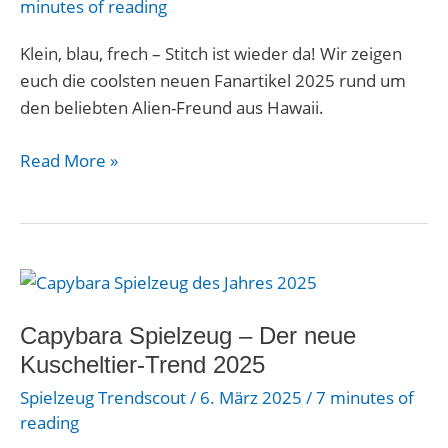
minutes of reading
Spielzeuge
2025
Klein, blau, frech – Stitch ist wieder da! Wir zeigen
bei
euch die coolsten neuen Fanartikel 2025 rund um
VEDES
den beliebten Alien-Freund aus Hawaii.
Read More »
Capybara
Spielzeug
–
Capybara Spielzeug – Der neue
Der
Kuscheltier-Trend 2025
neue
Spielzeug Trendscout
/
6. März 2025
/
7 minutes of
Kuscheltier-
reading
Trend