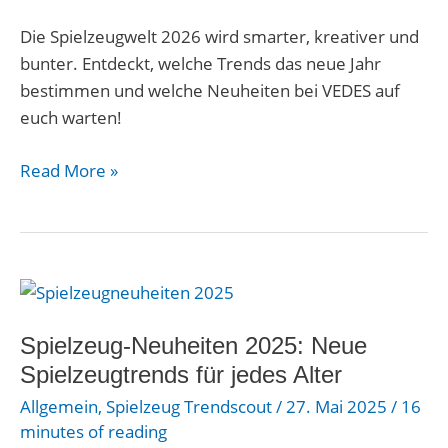
Groß
Die Spielzeugwelt 2026 wird smarter, kreativer und
und
bunter. Entdeckt, welche Trends das neue Jahr
Klein
bestimmen und welche Neuheiten bei VEDES auf
euch warten!
Read More »
Spielzeug-
Neuheiten
2025:
Spielzeug-Neuheiten 2025: Neue
Neue
Spielzeugtrends für jedes Alter
Spielzeugtrends
Allgemein
,
Spielzeug Trendscout
/
27. Mai 2025
/
16
für
minutes of reading