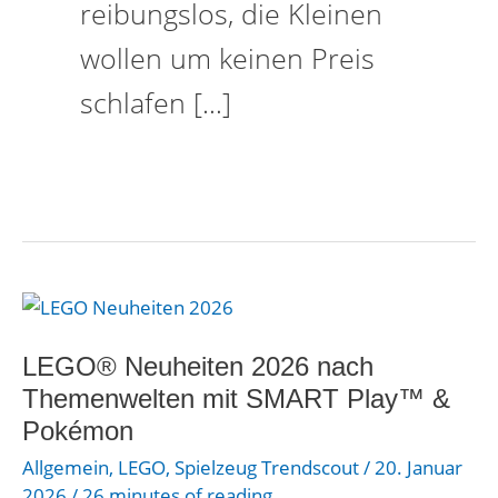
reibungslos, die Kleinen
wollen um keinen Preis
schlafen […]
LEGO®
Neuheiten
2026
LEGO® Neuheiten 2026 nach
nach
Themenwelten mit SMART Play™ &
Themenwelten
Pokémon
mit
Allgemein
,
LEGO
,
Spielzeug Trendscout
/
20. Januar
SMART
2026
/
26 minutes of reading