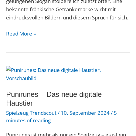
gelungenen Slogan stolpere ich zuletzt öfter. Eine
bekannte fränkische Getränkemarke wirbt mit
eindrucksvollen Bildern und diesem Spruch für sich.
Read More »
Punirunes
–
Das
Punirunes – Das neue digitale
neue
digitale
Haustier
Haustier
Spielzeug Trendscout
/
10. September 2024
/
5
minutes of reading
Punirunes ist mehr als nur ein Spielzeug – es ist ein