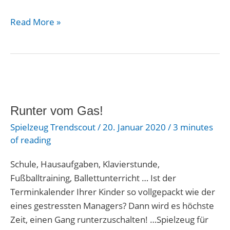
Read More »
Runter
vom
Runter vom Gas!
Gas!
Spielzeug Trendscout
/
20. Januar 2020
/
3 minutes
of reading
Schule, Hausaufgaben, Klavierstunde,
Fußballtraining, Ballettunterricht … Ist der
Terminkalender Ihrer Kinder so vollgepackt wie der
eines gestressten Managers? Dann wird es höchste
Zeit, einen Gang runterzuschalten! …Spielzeug für