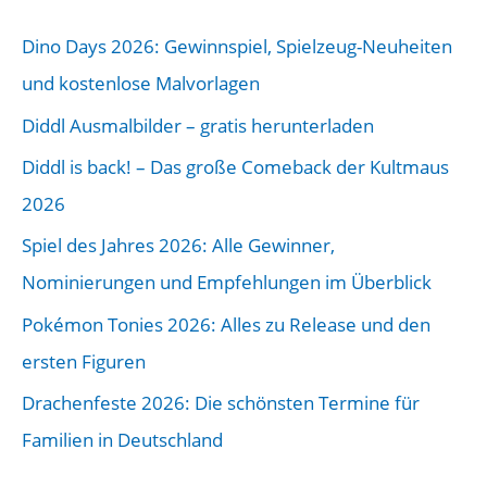
r
Dino Days 2026: Gewinnspiel, Spielzeug-Neuheiten
B
und kostenlose Malvorlagen
e
Diddl Ausmalbilder – gratis herunterladen
i
Diddl is back! – Das große Comeback der Kultmaus
t
2026
r
a
Spiel des Jahres 2026: Alle Gewinner,
g
Nominierungen und Empfehlungen im Überblick
s
Pokémon Tonies 2026: Alles zu Release und den
-
ersten Figuren
A
Drachenfeste 2026: Die schönsten Termine für
r
Familien in Deutschland
c