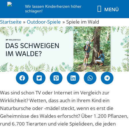
Zum
MENÜ
Wir lassen Kinderherzen höher
MENÜ
Inhalt
schlagen!
springen
Post
Startseite
Outdoor-Spiele
Spiele im Wald
navigation
Was sind schon TV oder Internet im Vergleich zur
Wirklichkeit? Wetten, dass auch in Ihrem Kind ein
Naturbursche oder -mädel steckt, wenn es erst die
Geheimnisse des Waldes erforscht? Über 1.200 Pflanzen,
rund 6.700 Tierarten und viele Spielideen, die jeden