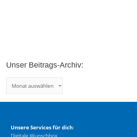
h
i
v
:
Unser Beitrags-Archiv:
Unsere Services für dich
:
Digitale Wunschbox