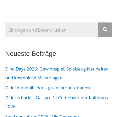
→
U
n
s
e
Neueste Beiträge
r
Dino Days 2026: Gewinnspiel, Spielzeug-Neuheiten
B
und kostenlose Malvorlagen
e
Diddl Ausmalbilder – gratis herunterladen
i
Diddl is back! – Das große Comeback der Kultmaus
t
2026
r
a
Spiel des Jahres 2026: Alle Gewinner,