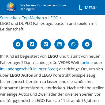
Zum
MENÜ
Wir lassen Kinderherzen höher
MENÜ
Inhalt
schlagen!
springen
Post
Startseite
Top-Marken
LEGO
LEGO und DUPLO Fahrzeuge: basteln und spielen mit
navigation
Leidenschaft
Ihr Kind ist begeistert von
LEGO
und träumt von neuen
Fahrzeugen? Dann ist die große VEDES-Welt (
online
oder
im Ladengeschäft in Ihrer Stadt
) der richtige Ort, um sich
über
LEGO Autos
und LEGO Konstruktionsspielzeug
fachmännisch beraten zu lassen und die schönsten
fahrbaren Untersätze zu entdecken. Nachstehend stellen
wir einige Autos und Zweiräder der diversen Serien vor,
die für jugendliche LEGO-Fans ab 11 bzw. ab 16 Jahren