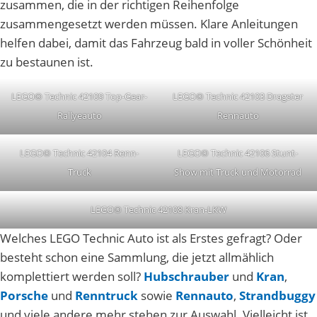
zusammen, die in der richtigen Reihenfolge
zusammengesetzt werden müssen. Klare Anleitungen
helfen dabei, damit das Fahrzeug bald in voller Schönheit
zu bestaunen ist.
LEGO® Technic 42109 Top-Gear-
LEGO® Technic 42103 Dragster
Rallyeauto
Rennauto
LEGO® Technic 42104 Renn-
LEGO® Technic 42106 Stunt-
Truck
Show mit Truck und Motorrad
LEGO® Technic 42108 Kran-LKW
Welches LEGO Technic Auto ist als Erstes gefragt? Oder
besteht schon eine Sammlung, die jetzt allmählich
komplettiert werden soll?
Hubschrauber
und
Kran
,
Porsche
und
Renntruck
sowie
Rennauto
,
Strandbuggy
und viele andere mehr stehen zur Auswahl. Vielleicht ist