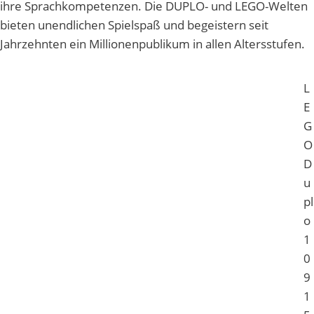
ihre Sprachkompetenzen. Die DUPLO- und LEGO-Welten
bieten unendlichen Spielspaß und begeistern seit
Jahrzehnten ein Millionenpublikum in allen Altersstufen.
L
E
G
O
D
u
pl
o
1
0
9
1