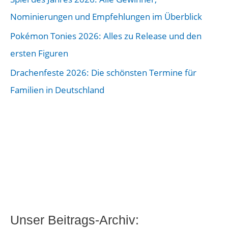
g
Nominierungen und Empfehlungen im Überblick
s
Pokémon Tonies 2026: Alles zu Release und den
-
ersten Figuren
A
Drachenfeste 2026: Die schönsten Termine für
r
Familien in Deutschland
c
h
i
v
:
Unser Beitrags-Archiv: