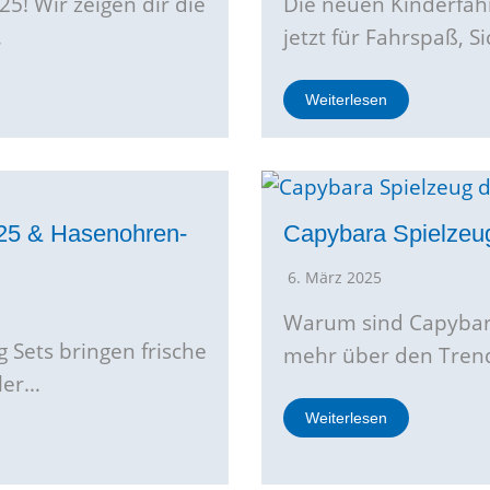
5! Wir zeigen dir die
Die neuen Kinderfah
…
jetzt für Fahrspaß, 
Weiterlesen
025 & Hasenohren-
Capybara Spielzeug
6. März 2025
Warum sind Capybara
 Sets bringen frische
mehr über den Trend
ler…
Weiterlesen