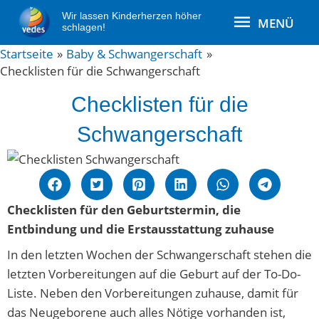
Zum
MENÜ
Wir lassen Kinderherzen höher
MENÜ
Inhalt
schlagen!
springen
Post
Startseite
Baby & Schwangerschaft
Checklisten für die Schwangerschaft
navigation
Checklisten für die
Schwangerschaft
Checklisten für den Geburtstermin, die
Entbindung und die Erstausstattung zuhause
In den letzten Wochen der Schwangerschaft stehen die
letzten Vorbereitungen auf die Geburt auf der To-Do-
Liste. Neben den Vorbereitungen zuhause, damit für
das Neugeborene auch alles Nötige vorhanden ist,