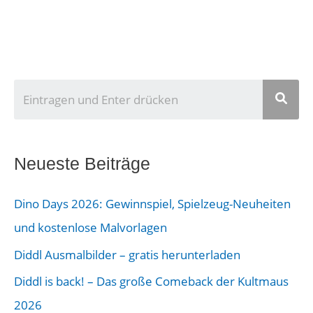
U
n
s
e
Neueste Beiträge
r
Dino Days 2026: Gewinnspiel, Spielzeug-Neuheiten
B
und kostenlose Malvorlagen
e
Diddl Ausmalbilder – gratis herunterladen
i
Diddl is back! – Das große Comeback der Kultmaus
t
2026
r