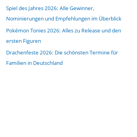
a
Spiel des Jahres 2026: Alle Gewinner,
g
Nominierungen und Empfehlungen im Überblick
s
Pokémon Tonies 2026: Alles zu Release und den
-
ersten Figuren
A
Drachenfeste 2026: Die schönsten Termine für
r
Familien in Deutschland
c
h
i
v
: