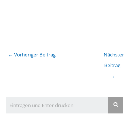
←
Vorheriger Beitrag
Nächster
Beitrag
→
U
n
s