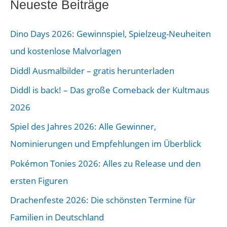
e
Neueste Beiträge
r
Dino Days 2026: Gewinnspiel, Spielzeug-Neuheiten
B
und kostenlose Malvorlagen
e
Diddl Ausmalbilder – gratis herunterladen
i
Diddl is back! – Das große Comeback der Kultmaus
t
2026
r
a
Spiel des Jahres 2026: Alle Gewinner,
g
Nominierungen und Empfehlungen im Überblick
s
Pokémon Tonies 2026: Alles zu Release und den
-
ersten Figuren
A
Drachenfeste 2026: Die schönsten Termine für
r
Familien in Deutschland