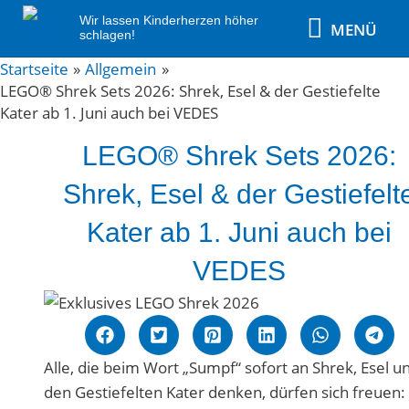
Zum
MENÜ
Wir lassen Kinderherzen höher
MENÜ
Inhalt
schlagen!
springen
Post
Startseite
Allgemein
LEGO® Shrek Sets 2026: Shrek, Esel & der Gestiefelte
navigation
Kater ab 1. Juni auch bei VEDES
LEGO® Shrek Sets 2026:
Shrek, Esel & der Gestiefelt
Kater ab 1. Juni auch bei
VEDES
Alle, die beim Wort „Sumpf“ sofort an Shrek, Esel u
den Gestiefelten Kater denken, dürfen sich freuen: