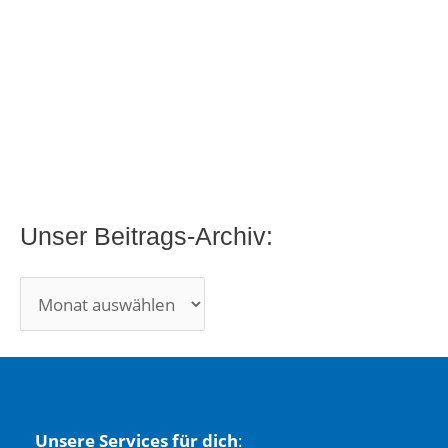
c
h
i
v
:
Unser Beitrags-Archiv:
Unsere Services für dich
: