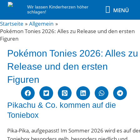
Zum
MENÜ
Wir lassen Kinderherzen höher
MENÜ
Inhalt
schlagen!
springen
Post
Startseite
Allgemein
Pokémon Tonies 2026: Alles zu Release und den ersten
navigation
Figuren
Pokémon Tonies 2026: Alles zu
Release und den ersten
Figuren
Pikachu & Co. kommen auf die
Toniebox
Pika-Pika, aufgepasst! Im Sommer 2026 wird es auf de
Toniebox besonders gelb, besonders niedlich und