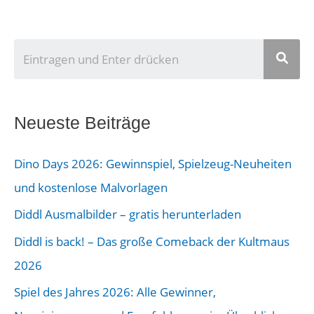
U
n
s
e
Neueste Beiträge
r
Dino Days 2026: Gewinnspiel, Spielzeug-Neuheiten
B
und kostenlose Malvorlagen
e
Diddl Ausmalbilder – gratis herunterladen
i
Diddl is back! – Das große Comeback der Kultmaus
t
2026
r
a
Spiel des Jahres 2026: Alle Gewinner,
g