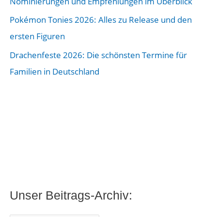
Nominierungen und Empfehlungen im Überblick
s
Pokémon Tonies 2026: Alles zu Release und den
-
ersten Figuren
A
Drachenfeste 2026: Die schönsten Termine für
r
Familien in Deutschland
c
h
i
v
:
Unser Beitrags-Archiv: