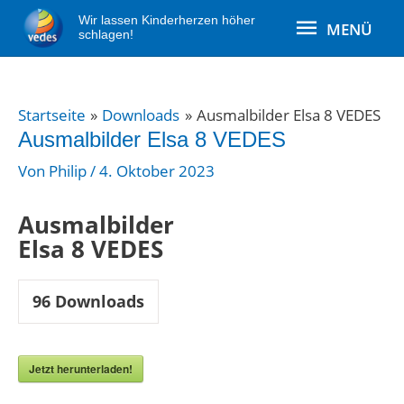
Zum
MENÜ
Wir lassen Kinderherzen höher
MENÜ
Inhalt
schlagen!
springen
Post
Startseite
Downloads
Ausmalbilder Elsa 8 VEDES
navigation
Ausmalbilder Elsa 8 VEDES
Von
Philip
/
4. Oktober 2023
Ausmalbilder
Elsa 8 VEDES
96
Downloads
Jetzt herunterladen!