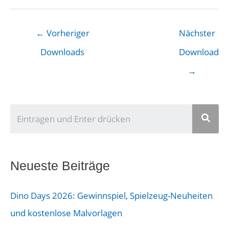
←
Vorheriger
Nächster
Downloads
Downloads
→
U
n
s
e
Neueste Beiträge
r
Dino Days 2026: Gewinnspiel, Spielzeug-Neuheiten
B
und kostenlose Malvorlagen
e