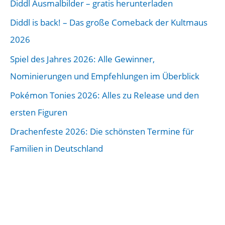
Diddl Ausmalbilder – gratis herunterladen
i
Diddl is back! – Das große Comeback der Kultmaus
t
2026
r
a
Spiel des Jahres 2026: Alle Gewinner,
g
Nominierungen und Empfehlungen im Überblick
s
Pokémon Tonies 2026: Alles zu Release und den
-
ersten Figuren
A
Drachenfeste 2026: Die schönsten Termine für
r
Familien in Deutschland
c
h
i
v