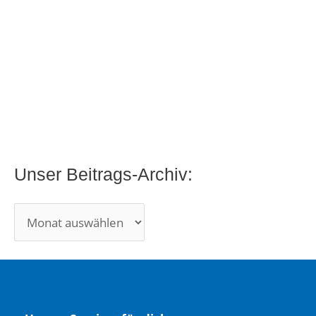
c
h
i
v
:
Unser Beitrags-Archiv: