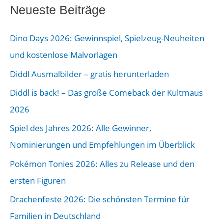
e
Neueste Beiträge
r
Dino Days 2026: Gewinnspiel, Spielzeug-Neuheiten
B
und kostenlose Malvorlagen
e
Diddl Ausmalbilder – gratis herunterladen
i
Diddl is back! – Das große Comeback der Kultmaus
t
2026
r
a
Spiel des Jahres 2026: Alle Gewinner,
g
Nominierungen und Empfehlungen im Überblick
s
Pokémon Tonies 2026: Alles zu Release und den
-
ersten Figuren
A
Drachenfeste 2026: Die schönsten Termine für
r
Familien in Deutschland