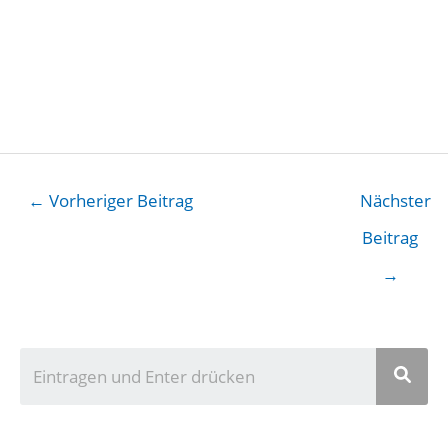
←
Vorheriger Beitrag
Nächster
Beitrag
→
U
n
s