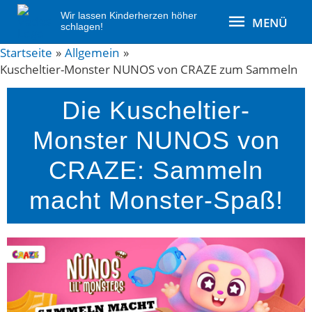
Zum
MENÜ
Wir lassen Kinderherzen höher
MENÜ
Inhalt
schlagen!
springen
Post
Startseite
Allgemein
Kuscheltier-Monster NUNOS von CRAZE zum Sammeln
navigation
Die Kuscheltier-
Monster NUNOS von
CRAZE: Sammeln
macht Monster-Spaß!