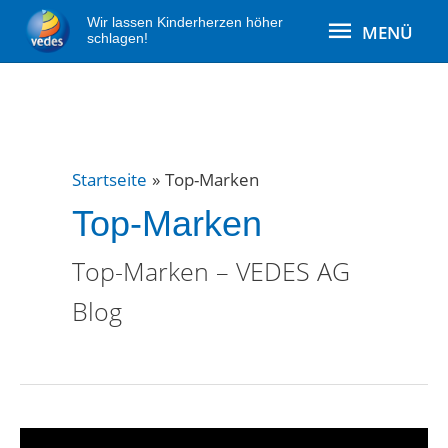
Zum
MENÜ
Wir lassen Kinderherzen höher
MENÜ
Inhalt
schlagen!
springen
Startseite
Top-Marken
Top-Marken
Top-Marken – VEDES AG
Blog
LEGO®