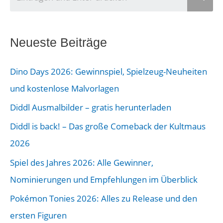
n
s
e
Neueste Beiträge
r
Dino Days 2026: Gewinnspiel, Spielzeug-Neuheiten
B
und kostenlose Malvorlagen
e
Diddl Ausmalbilder – gratis herunterladen
i
Diddl is back! – Das große Comeback der Kultmaus
t
2026
r
a
Spiel des Jahres 2026: Alle Gewinner,
g
Nominierungen und Empfehlungen im Überblick
s
Pokémon Tonies 2026: Alles zu Release und den
-
ersten Figuren