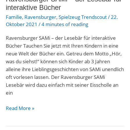
der
interaktive Bücher
Lesebär
Familie
,
Ravensburger
,
Spielzeug Trendscout
/
22.
für
Oktober 2021
/
4 minutes of reading
interaktive
Bücher
Ravensburger SAMi – der Lesebär für interaktive
Bücher Tauchen Sie jetzt mit Ihren Kindern in eine
neue Welt der Bücher ein. Getreu dem Motto „Hör,
was du siehst!“ können sich Kinder ab 3 Jahren
alleine ihre Lieblingsgeschichten von SAMi unendlich
oft vorlesen lassen. Der Ravensburger SAMi
Lesebär wird dazu einfach mit seiner Eisscholle an
ein
Read More »