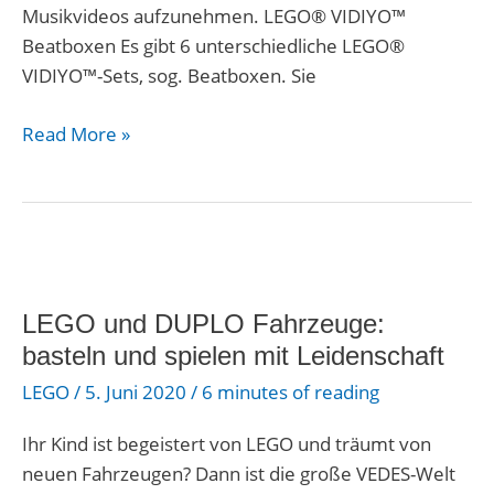
Musikvideos aufzunehmen. LEGO® VIDIYO™
Beatboxen Es gibt 6 unterschiedliche LEGO®
VIDIYO™-Sets, sog. Beatboxen. Sie
Read More »
LEGO
und
LEGO und DUPLO Fahrzeuge:
DUPLO
Fahrzeuge:
basteln und spielen mit Leidenschaft
basteln
LEGO
/
5. Juni 2020
/
6 minutes of reading
und
spielen
Ihr Kind ist begeistert von LEGO und träumt von
mit
neuen Fahrzeugen? Dann ist die große VEDES-Welt