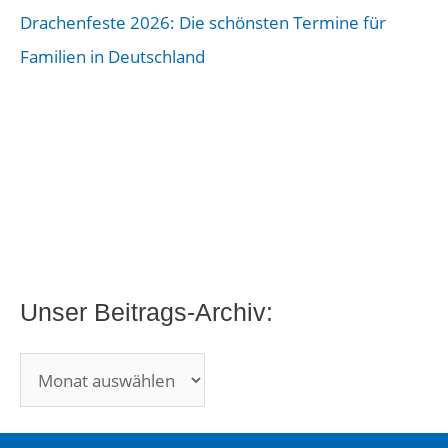
A
Drachenfeste 2026: Die schönsten Termine für
r
Familien in Deutschland
c
h
i
v
:
Unser Beitrags-Archiv: