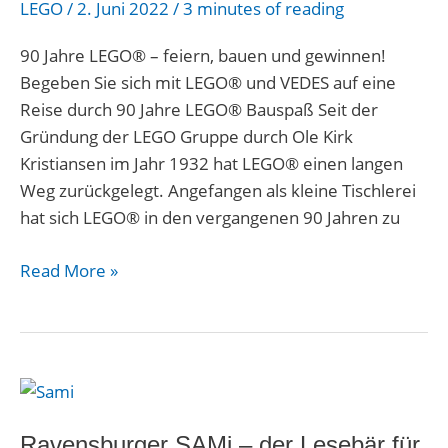
LEGO
/
2. Juni 2022
/
3 minutes of reading
bauen
und
90 Jahre LEGO® – feiern, bauen und gewinnen!
gewinnen!
Begeben Sie sich mit LEGO® und VEDES auf eine
Reise durch 90 Jahre LEGO® Bauspaß Seit der
Gründung der LEGO Gruppe durch Ole Kirk
Kristiansen im Jahr 1932 hat LEGO® einen langen
Weg zurückgelegt. Angefangen als kleine Tischlerei
hat sich LEGO® in den vergangenen 90 Jahren zu
Read More »
Ravensburger
SAMi
–
Ravensburger SAMi – der Lesebär für